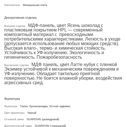
Наполнитель
Минеральная плита
Декоративная отделка
МДФ-панель, цвет Ясень шоколад с
Внешняя отделка
пластиковым покрытием HPL — современный
композитный материал с превосходными
потребительскими характеристиками. Легкость в уходе
(допускается использование любых моющих средств).
Высокая влаго-, термо- и химическая стойкость.
Устойчивость к УФ-излучению. Экологичность и
гигиеничность. Пожаробезопасность
МДФ панель, цвет Латте нубук с пленкой
Внутренняя отделка
Экзимер устойчивой к механическим повреждениям и
УФ-излучению. Обладает тактильно приятной
поверхностью. Не боится влажной уборки, воздействия
агрессивных сред.
Фурнитура
Фурнитура
Глазок, Броненакладка, Ночная задвижка
Цвет фурнитуры
Черный
Основной замок
GUARDIAN (цилиндровый)
Дополнительный замок
GUARDIAN (сувальдный)