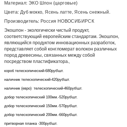
Материал: ЭКО Шпон (царговые)
Цвета: Дуб мокко, Ясень латте, Ясень снежный.
Производитель: Россия НОВОСИБИРСК
Экошпон - экологически чистый продукт,
соответствующий европейским стандартам. Экошпон,
являющийся продуктом инновационных разработок,
представляет собой конгломерат волокон различных
пород древесины, связанных между собой
посредством пластификатора.
,
короб телескопический-680руб\шт.
наличник телескопический-420руб\шт.
наличник (евро) телескопический-460руб\шт.
добор телескопический 100мм.-520руб\шт.
добор телескопический 150мм.-570руб\шт.
добор телескопический 200мм.-660руб\шт.
притворная планка -300руб\шт.